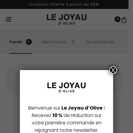
Livraison offerte à partir de 65€
0
Panier
Mes Favoris
Se connecter
0
0
P
X
a
Votre panier est actuellement vide.
n
i
e
Retour à la boutique
Bienvenue sur
Le Joyau d’Olive
!
r
Recevez
10 %
de réduction sur
votre première commande en
rejoignant notre newsletter.